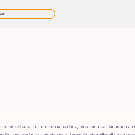
ionamento interno e externo da sociedade, atribuindo-se identidade a
nação, localização, seu objeto social, forma de integralização do capi