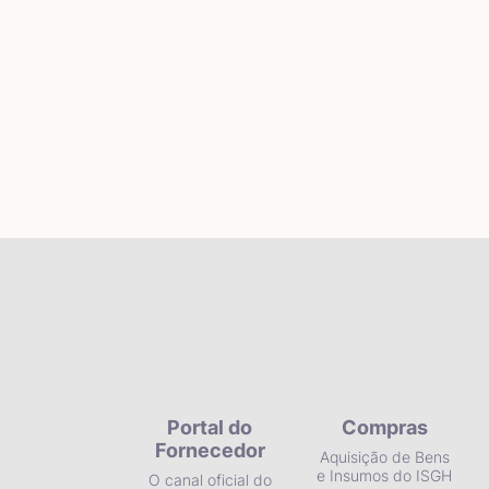
Portal do
Compras
Fornecedor
Aquisição de Bens
e Insumos do ISGH
O canal oficial do